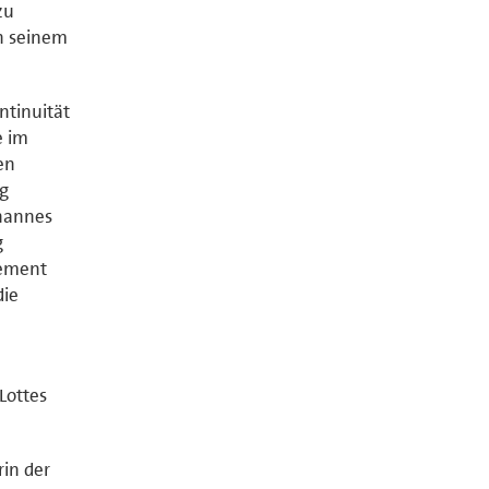
zu
ch seinem
ntinuität
e im
en
ig
ohannes
g
gement
die
Lottes
rin der