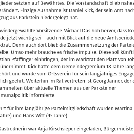
lieder setzten auf Bewährtes: Die Vorstandschaft blieb nahe
rändert. Einzige Ausnahme ist Daniel Kick, der sein Amt na
ug aus Parkstein niedergelegt hat.
wiedergewählte Vorsitzende Michael Das hob hervor, dass Ko
de jetzt wichtig sei – auch mit Blick auf die neue Amtsperiod
trat. Denn auch dort blieb die Zusammensetzung der Partei
elbe. Umso mehr brauche es frische Impulse. Diese soll künft
stian Pfaffinger einbringen, der im Marktrat den Platz von J
k übernimmt. Kick hatte dem Gemeindegremium 18 Jahre lan
hört und wurde vom Ortsverein für sein langjähriges Enga
lich geehrt. Weiterhin im Rat vertreten ist Georg Janner, der 
ammelten über aktuelle Themen aus der Parksteiner
unalpolitik informierte.
rt für ihre langjährige Parteimitgliedschaft wurden Martina 
Jahre) und Hans Witt (45 Jahre).
Gastrednerin war Anja Kirschsieper eingeladen, Bürgermeiste