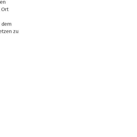
den
 Ort
nd dem
etzen zu