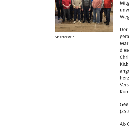
Mitg
unve
Wegz
Der 
gera
SPD Parkstein
Mark
dies
Chri
Kic
ange
herz
Vers
Komm
Geeh
(25 
Als 