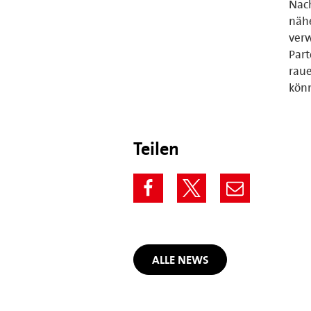
Nac
nähe
verw
Part
raue
kön
Teilen
ALLE NEWS